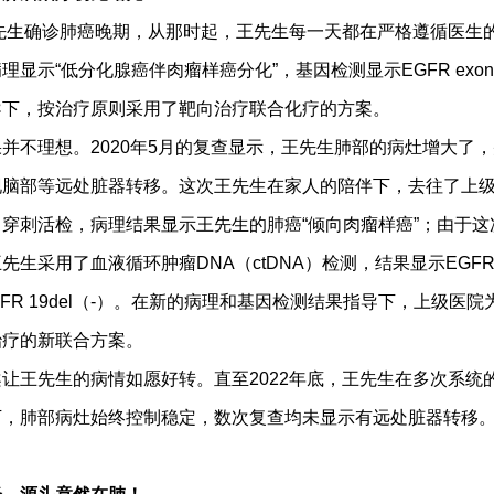
先生确诊肺癌晚期，从那时起，王先生每一天都在严格遵循医生
显示“低分化腺癌伴肉瘤样癌分化”，基因检测显示EGFR exon
导下，按治疗原则采用了靶向治疗联合化疗的方案。
不理想。2020年5月的复查显示，王先生肺部的病灶增大了，
现脑部等远处脏器转移。这次王先生在家人的陪伴下，去往了上
穿刺活检，病理结果显示王先生的肺癌“倾向肉瘤样癌”；由于这
生采用了血液循环肿瘤DNA（ctDNA）检测，结果显示EGFR e
EGFR 19del（-）。在新的病理和基因检测结果指导下，上级医
治疗的新联合方案。
王先生的病情如愿好转。直至2022年底，王先生在多次系统
下，肺部病灶始终控制稳定，数次复查均未显示有远处脏器转移