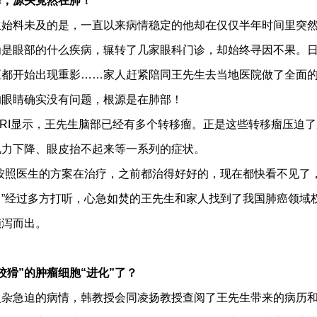
降，源头竟然在肺！
料未及的是，一直以来病情稳定的他却在仅仅半年时间里突然站
为是眼部的什么疾病，辗转了几家眼科门诊，却始终寻因不果。
至都开始出现重影……家人赶紧陪同王先生去当地医院做了全面
的眼睛确实没有问题，根源是在肺部！
I显示，王先生脑部已经有多个转移瘤。正是这些转移瘤压迫了
视力下降、眼皮抬不起来等一系列的症状。
照医生的方案在治疗，之前都治得好好的，现在都快看不见了
”经过多方打听，心急如焚的王先生和家人找到了我国肺癌领域
倾泻而出。
狡猾”的肿瘤细胞“进化”了？
急迫的病情，韩教授会同凌扬教授查阅了王先生带来的病历和