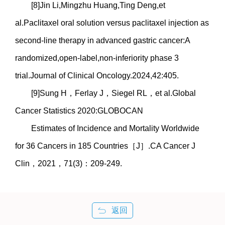
[8]Jin Li,Mingzhu Huang,Ting Deng,et
al.Paclitaxel oral solution versus paclitaxel injection as
second-line therapy in advanced gastric cancer:A
randomized,open-label,non-inferiority phase 3
trial.Journal of Clinical Oncology.2024,42:405.
[9]Sung H，Ferlay J，Siegel RL，et al.Global
Cancer Statistics 2020:GLOBOCAN
Estimates of Incidence and Mortality Worldwide
for 36 Cancers in 185 Countries［J］.CA Cancer J
Clin，2021，71(3)：209-249.
返回