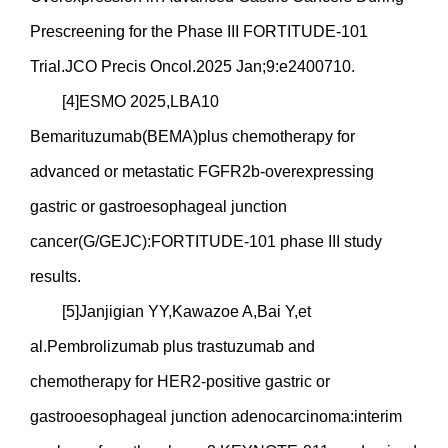
Prescreening for the Phase III FORTITUDE-101
Trial.JCO Precis Oncol.2025 Jan;9:e2400710.
[4]ESMO 2025,LBA10
Bemarituzumab(BEMA)plus chemotherapy for
advanced or metastatic FGFR2b-overexpressing
gastric or gastroesophageal junction
cancer(G/GEJC):FORTITUDE-101 phase III study
results.
[5]Janjigian YY,Kawazoe A,Bai Y,et
al.Pembrolizumab plus trastuzumab and
chemotherapy for HER2-positive gastric or
gastrooesophageal junction adenocarcinoma:interim