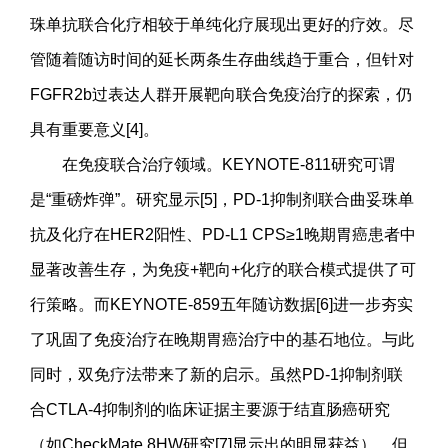
珠单抗联合化疗相较于单纯化疗展现出更好的疗效。尽
管随着随访时间的延长两条生存曲线趋于重合，但针对
FGFR2b过表达人群开展靶向联合免疫治疗的探索，仍
具有重要意义[4]。
在免疫联合治疗领域。KEYNOTE-811研究可谓
是“重磅炸弹”。研究显示[5]，PD-1抑制剂联合曲妥珠单
抗及化疗在HER2阳性、PD-L1 CPS≥1晚期胃癌患者中
显著改善生存，为免疫+靶向+化疗的联合模式提供了可
行策略。而KEYNOTE-859五年随访数据[6]进一步夯实
了巩固了免疫治疗在晚期胃癌治疗中的基石地位。与此
同时，双免疗法带来了新的启示。虽然PD-1抑制剂联
合CTLA-4抑制剂的临床证据主要源于结直肠癌研究
（如CheckMate 8HW研究[7]显示出的明显获益），但