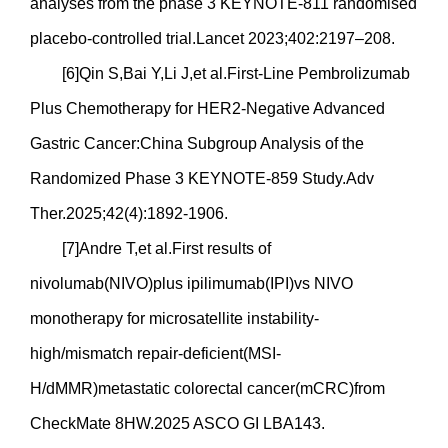
analyses from the phase 3 KEYNOTE-811 randomised
placebo-controlled trial.Lancet 2023;402:2197–208.
[6]Qin S,Bai Y,Li J,et al.First-Line Pembrolizumab
Plus Chemotherapy for HER2-Negative Advanced
Gastric Cancer:China Subgroup Analysis of the
Randomized Phase 3 KEYNOTE-859 Study.Adv
Ther.2025;42(4):1892-1906.
[7]Andre T,et al.First results of
nivolumab(NIVO)plus ipilimumab(IPI)vs NIVO
monotherapy for microsatellite instability-
high/mismatch repair-deficient(MSI-
H/dMMR)metastatic colorectal cancer(mCRC)from
CheckMate 8HW.2025 ASCO GI LBA143.