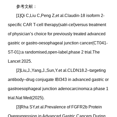
参考文献：
[1]Qi C,Liu C,Peng Z,et al.Claudin-18 isoform 2-
specific CAR T-cell therapy(satri-cel)versus treatment
of physician’s choice for previously treated advanced
gastric or gastro-oesophageal junction cancer(CT041-
ST-01):a randomised,open-label,phase 2 trial.The
Lancet 2025.
[2]Liu,J.,Yang,J.,Sun,Y.et al.CLDN18.2–targeting
antibody–drug conjugate IBI343 in advanced gastric or
gastroesophageal junction adenocarcinoma:a phase 1
trial.Nat Med(2025).
[3]Rha SY,et al.Prevalence of FGFR2b Protein
Overexpression in Advanced Gastric Cancers During