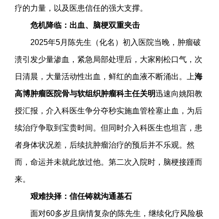
疗的力量，以及医患信任的强大支撑。
危机降临：出血、脑梗双重夹击
2025年5月陈先生（化名）初入医院当晚，肿瘤破
溃引发少量渗血，紧急局部处理后，大家刚松口气，次
日清晨，大量活动性出血，鲜红的血液不断涌出。上
海
高博肿瘤医院骨与软组织肿瘤科主任关明
迅速向姚阳教
授汇报，介入科医生争分夺秒实施血管栓塞止血，为后
续治疗争取到宝贵时间。但同时介入科医生也坦言，患
者身体状况差，后续抗肿瘤治疗的预后并不乐观。然
而，命运并未就此放过他。第二次入院时，脑梗接踵而
来。
艰难抉择：信任铸就沟通基石
面对60多岁且病情复杂的陈先生，继续化疗风险极