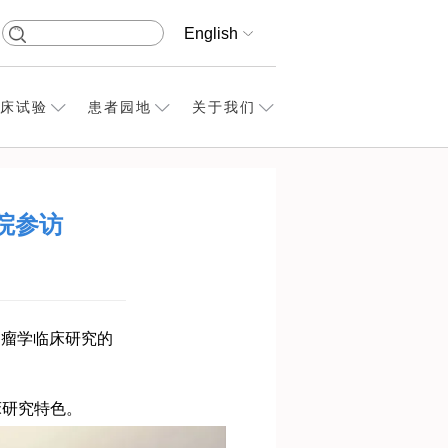
English
床试验
患者园地
关于我们
院参访
肿瘤学临床研究的
研究特色。