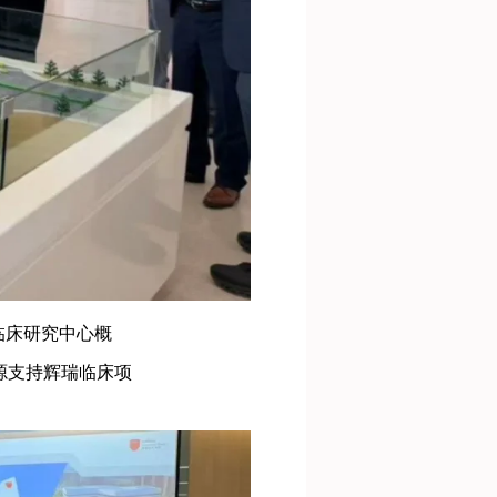
临床研究中心概
源支持辉瑞临床项