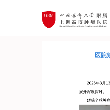
医院
2026年3月1
展开深度探讨。
辉瑞全球肿瘤团