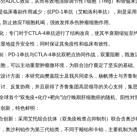
分ADCC效应，从而有效地清除调节性T细胞（Treg）和骨髓
但是临床毒副作用减少；抗PD-1单抗（艾帕洛利单抗），则是采用I
效应，防止效应T细胞耗竭，强效发挥杀伤肿瘤细胞作用。
：专门对于CTLA-4单抗进行了结构改良，使其半衰期缩短至
明显地提升安全性，同时保证其免疫性和临床有效性。
PD-1单抗与CTLA-4单抗双靶点协同作战，双重阻断，既激
细胞，可以主动重塑肿瘤微环境，为联合治疗奠定了坚实的基础
计方面：本研究由樊嘉院士及我共同牵头，杨帆博士与齐鲁制
研讨、反复协商，并且获得了齐鲁集团高层领导的关心支持，集
08是全球首个“双免疫+化疗+靶向”治疗晚期肝细胞癌的随机、阳性对
重创新，特色鲜明：
创新：采用艾托组合抗体（双免疫检查点抑制剂）联合含奥沙
新，奥沙利铂作为第三代铂类，不同于顺铂和卡铂，主要机制为