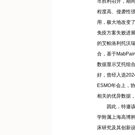
市胜利召开，期
程度高、侵袭性
用，极大地改变
免疫方案失败进
的艾帕洛利托沃瑞
合，基于MabPa
数据显示艾托组
好，曾经入选202
ESMO年会上，
相关的优异数据
因此，特邀该研究的
学附属上海高博肿
床研究及其创新