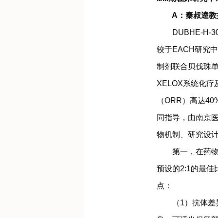
A：秦叔逵教
DUBHE-H-
较于EACH研究
制剂联合贝伐珠单
XELOX系统化疗
（ORR）高达4
同指导，由南京
物机制、研究设
第一，在药物机制
预设的2:1的最
点：
（1）抗体差异化