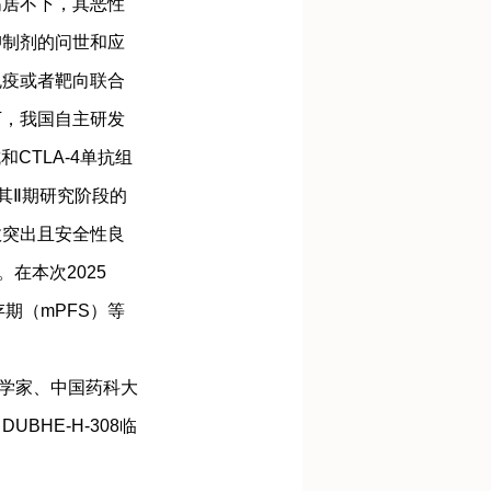
高居不下，其恶性
抑制剂的问世和应
免疫或者靶向联合
下，我国自主研发
CTLA-4单抗组
，其Ⅱ期研究阶段的
效突出且安全性良
。在本次2025
期（mPFS）等
瘤学家、中国药科大
HE-H-308临