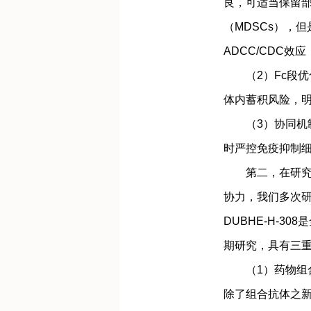
良，可适当保留部
（MDSCs），
ADCC/CDC
（2）Fc段优化
体内蓄积风险，
（3）协同机制：
时严控免疫抑制
第二，在研究设
协力，我们多次
DUBHE-H-3
期研究，具有三
（1）药物组合
除了组合抗体之