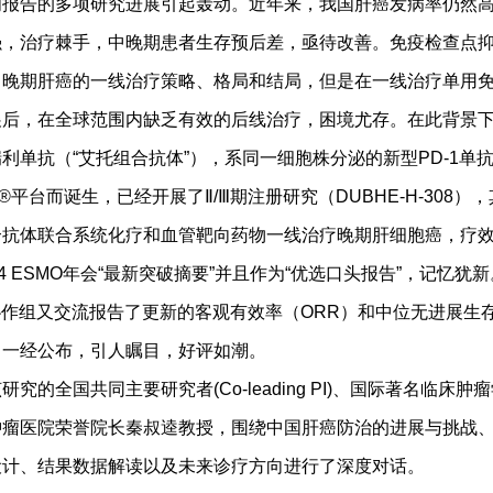
间报告的多项研究进展引起轰动。近年来，我国肝癌发病率仍然
强，治疗棘手，中晚期患者生存预后差，亟待改善。免疫检查点
了晚期肝癌的一线治疗策略、格局和结局，但是在一线治疗单用
展后，在全球范围内缺乏有效的后线治疗，困境尤存。在此背景
利单抗（“艾托组合抗体”），系同一细胞株分泌的新型PD-1单抗和
ir®平台而诞生，已经开展了Ⅱ/Ⅲ期注册研究（DUBHE-H-308）
合抗体联合系统化疗和血管靶向药物一线治疗晚期肝细胞癌，疗
4 ESMO年会“最新突破摘要”并且作为“优选口头报告”，记忆犹新
协作组又交流报告了更新的客观有效率（ORR）和中位无进展生存
，一经公布，引人瞩目，好评如潮。
全国共同主要研究者(Co-leading PI)、国际著名临床肿
瘤医院荣誉院长秦叔逵教授，围绕中国肝癌防治的进展与挑战、DUB
设计、结果数据解读以及未来诊疗方向进行了深度对话。