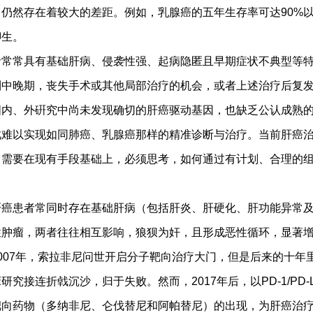
仍然存在着较大的差距。例如，乳腺癌的五年生存率可达90%
聊生。
常具有基础肝病、侵袭性强、起病隐匿且早期症状不典型等特
到中晚期，丧失手术或其他局部治疗的机会，或者上述治疗后复
国内、外硏究中尚未发现确切的肝癌驱动基因，也缺乏公认成熟
此难以实现如同肺癌、乳腺癌那样的精准诊断与治疗。当前肝癌
，需要在现有手段基础上，必须思考，如何通过有计划、合理的
患者常同时存在基础肝病（包括肝炎、肝硬化、肝功能异常及
性肿瘤，两者往往相互影响，狼狈为奸，且形成恶性循环，显著
007年，索拉非尼问世开启分子靶向治疗大门，但是后来的十年
究接连折㦸沉沙，归于失败。然而，2017年后，以PD-1/PD-
靶向药物（多纳非尼、仑伐替尼和阿帕替尼）的出现，为肝癌治