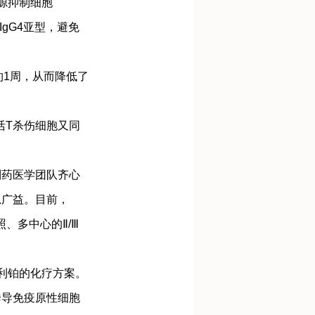
来源抑制细胞
gG4亚型，避免
约1周，从而降低了
活T杀伤细胞又同
。
药医学团队齐心
思广益。目前，
照、多中心的Ⅱ/Ⅲ
利铂的化疗方案。
诱导免疫原性细胞