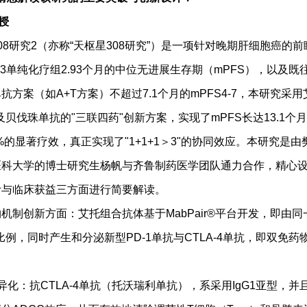
授
308研究2（亦称“天枢星308研究”）是一项针对晚期肝细胞癌的
中3单纯化疗组2.93个月的中位无进展生存期（mPFS），以及
抗方案（如A+T方案）不超过7.1个月的mPFS4-7，本研究采
及贝伐珠单抗的"三联四药"创新方案，实现了mPFS长达13.1个
0%的显著疗效，真正实现了"1+1+1＞3"的协同效应。本研究是
医科大学的博士研究生杨帆与齐鲁制药医学团队通力合作，精心
计与临床获益三方面进行简要解读。
创新方面：艾托组合抗体基于MabPair®平台开发，即由同
佳比例，同时产生和分泌新型PD-1单抗与CTLA-4单抗，即双免
：抗CTLA-4单抗（托沃瑞利单抗），系采用IgG1亚型，并