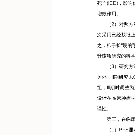
死亡(ICD)，影
增效作用。
（2）对照方案
次采用已经获批上
之，柿子捡“硬的
升该项研究的科
（3）研究方法创新
另外，II期研究
组，Ⅲ期时调整
设计在临床肿瘤
谨性。
第三，在临床
（1）PFS显著