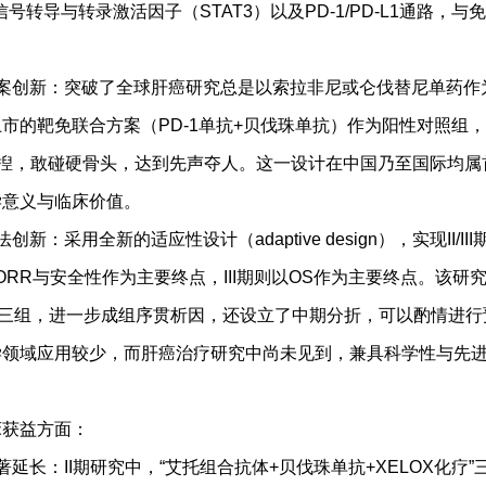
响信号转导与转录激活因子（STAT3）以及PD-1/PD-L1通路，
创新：突破了全球肝癌研究总是以索拉非尼或仑伐替尼单药作
市的靶免联合方案（PD-1单抗+贝伐珠单抗）作为阳性对照组
”揑，敢碰硬骨头，达到先声夺人。这一设计在中国乃至国际均属
学意义与临床价值。
：采用全新的适应性设计（adaptive design），实现II/I
以ORR与安全性作为主要终点，III期则以OS作为主要终点。该研
为三组，进一步成组序贯析因，还设立了中期分折，可以酌情进行
学领域应用较少，而肝癌治疗研究中尚未见到，兼具科学性与先
获益方面：
延长：II期研究中，“艾托组合抗体+贝伐珠单抗+XELOX化疗”